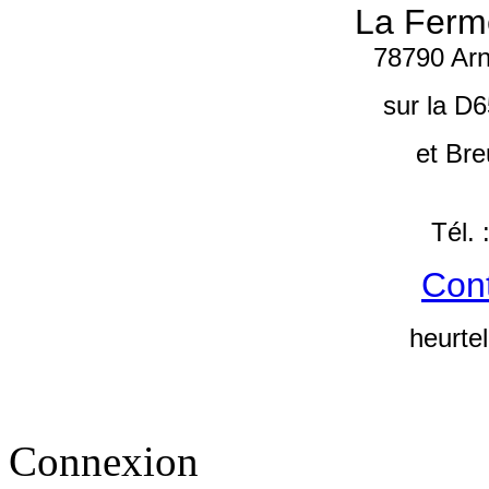
La Ferm
78790 Arn
sur la D6
et Bre
Tél.
Cont
heurte
Connexion