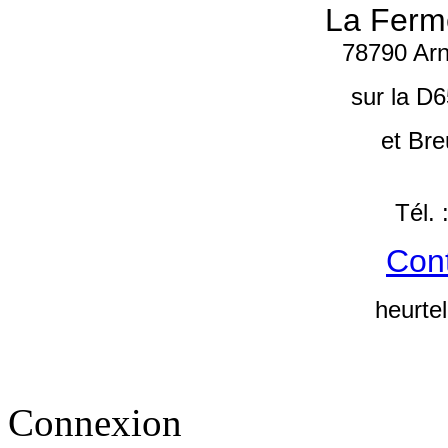
La Ferm
78790 Arn
sur la D6
et Bre
Tél.
Cont
heurte
Connexion